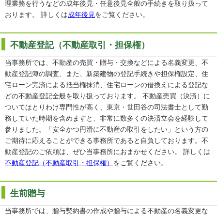
理業務を行うなどの成年後見・任意後見全般の手続きを取り扱って
おります。 詳しくは
成年後見
をご覧ください。
不動産登記（不動産取引・担保権）
当事務所では、不動産の売買・贈与・交換などによる名義変更、不
動産登記簿の調査、また、新築建物の登記手続きや担保権設定、住
宅ローン完済による抵当権抹消、住宅ローンの借換えによる登記な
どの不動産登記全般を取り扱っております。 不動産売買（決済）に
ついてはとりわけ専門性が高く、東京・世田谷の司法書士として勤
務していた時期を含めますと、非常に数多くの決済立会を経験して
参りました。「安全かつ円滑に不動産の取引をしたい」という方の
ご期待に応えることができる事務所であると自負しております。不
動産登記のご依頼は、ぜひ当事務所におまかせください。 詳しくは
不動産登記（不動産取引・担保権）
をご覧ください。
生前贈与
当事務所では、贈与契約書の作成や贈与による不動産の名義変更な