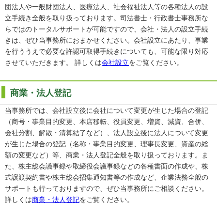
団法人や一般財団法人、医療法人、社会福祉法人等の各種法人の設
立手続き全般を取り扱っております。司法書士・行政書士事務所な
らではのトータルサポートが可能ですので、会社・法人の設立手続
きは、ぜひ当事務所におまかせください。会社設立にあたり、事業
を行ううえで必要な許認可取得手続きについても、可能な限り対応
させていただきます。 詳しくは
会社設立
をご覧ください。
商業・法人登記
当事務所では、会社設立後に会社について変更が生じた場合の登記
（商号・事業目的変更、本店移転、役員変更、増資、減資、合併、
会社分割、解散・清算結了など）、法人設立後に法人について変更
が生じた場合の登記（名称・事業目的変更、理事長変更、資産の総
額の変更など）等、商業・法人登記全般を取り扱っております。ま
た、株主総会議事録や取締役会議事録などの各種書面の作成や、株
式譲渡契約書や株主総会招集通知書等の作成など、企業法務全般の
サポートも行っておりますので、ぜひ当事務所にご相談ください。
詳しくは
商業・法人登記
をご覧ください。