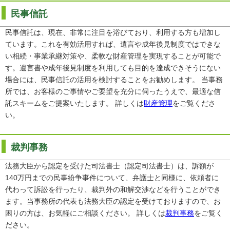
民事信託
民事信託は、現在、非常に注目を浴びており、利用する方も増加し
ています。これを有効活用すれば、遺言や成年後見制度ではできな
い相続・事業承継対策や、柔軟な財産管理を実現することが可能で
す。遺言書や成年後見制度を利用しても目的を達成できそうにない
場合には、民事信託の活用を検討することをお勧めします。 当事務
所では、お客様のご事情やご要望を充分に伺ったうえで、最適な信
託スキームをご提案いたします。 詳しくは
財産管理
をご覧くださ
い。
裁判事務
法務大臣から認定を受けた司法書士（認定司法書士）は、訴額が
140万円までの民事紛争事件について、弁護士と同様に、依頼者に
代わって訴訟を行ったり、裁判外の和解交渉などを行うことができ
ます。当事務所の代表も法務大臣の認定を受けておりますので、お
困りの方は、お気軽にご相談ください。 詳しくは
裁判事務
をご覧く
ださい。