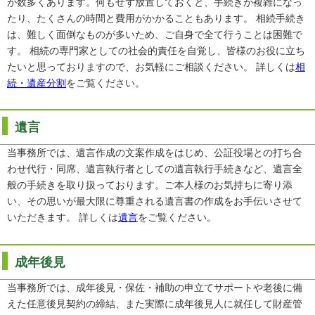
が数多くあります。何もせず放置しておくと、手続きが複雑になっ
たり、たくさんの時間と費用がかかることもあります。 相続手続き
は、難しく面倒なものが多いため、ご自身で全て行うことは困難で
す。 相続の専門家としての社会的責任を自覚し、皆様のお役に立ち
たいと思っておりますので、お気軽にご相談ください。 詳しくは
相
続・遺産分割
をご覧ください。
遺言
当事務所では、遺言作成の文案作成をはじめ、公証役場との打ち合
わせ代行・同席、遺言執行者としての遺言執行手続きなど、遺言全
般の手続きを取り扱っております。ご本人様のお気持ちに寄り添
い、その思いが最大限に尊重される遺言書の作成をお手伝いさせて
いただきます。 詳しくは
遺言
をご覧ください。
成年後見
当事務所では、成年後見・保佐・補助の申立てサポートや老後に備
えた任意後見契約の締結、また実際に成年後見人に就任して財産管