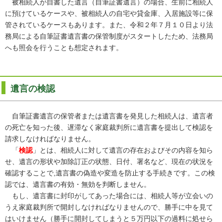
被相続人が自書した遺言（自筆証書遺言）の場合、生前に相続人
に預けているケースや、被相続人の自宅や貸金庫、入居施設等に保
管されているケースもあります。また、令和２年７月１０日より法
務局による自筆証書遺言書の保管制度がスタートしたため、法務局
へも照会を行うことも想定されます。
遺言の検認
自筆証書遺言の保管者または遺言書を発見した相続人は、遺言者
の死亡を知った後、遅滞なく家庭裁判所に遺言書を提出して検認を
請求しなければなりません。
「
検認
」とは、相続人に対して遺言の存在およびその内容を知ら
せ、遺言の形状や加除訂正の状態、日付、署名など、現在の状況を
確認することで,遺言書の偽造や変造を防止する手続きです。この検
認では、遺言書の有効・無効を判断しません。
もし、遺言書に封印がしてあった場合には、相続人等が立会いの
うえ家庭裁判所で開封しなければなりませんので、勝手に中を見て
はいけません（勝手に開封してしまうと５万円以下の過料に処せら