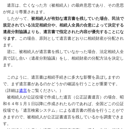
遺言は、亡くなった方（被相続人）の最終意思であり、その意思
が何より尊重されます。
したがって、
被相続人が有効な遺言書を残していた場合、民法で
規定されている法定相続分や、相続人全員の合意によって決定する
遺産分割協議よりも、遺言書で指定された内容が優先することにな
ります
。この場合、原則として遺言書どおりに相続財産が分配され
ます。
逆に、被相続人が遺言書を残していなかった場合、法定相続人全
員で話し合い（遺産分割協議）をし、相続財産の分配方法を決定し
ます。
このように、遺言書は相続手続きに多大な影響を及ぼしますの
で、まず遺言書があるのかどうかの確認を行うことが重要です。
（詳細は
遺言
をご覧ください。）
被相続人が公証役場で作成した遺言（公正証書遺言）の場合、昭
和６４年１月１日以降に作成されたものであれば、全国どこの公証
役場でも「遺言検索システム」による遺言書の照会を行うことがで
きますので、被相続人が公正証書遺言を残しているかを調査できま
す。