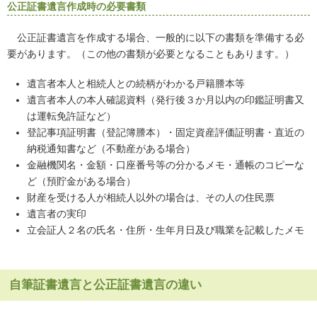
公正証書遺言作成時の必要書類
公正証書遺言を作成する場合、一般的に以下の書類を準備する必
要があります。（この他の書類が必要となることもあります。）
遺言者本人と相続人との続柄がわかる戸籍謄本等
遺言者本人の本人確認資料（発行後３か月以内の印鑑証明書又
は運転免許証など）
登記事項証明書（登記簿謄本）・固定資産評価証明書・直近の
納税通知書など（不動産がある場合）
金融機関名・金額・口座番号等の分かるメモ・通帳のコピーな
ど（預貯金がある場合）
財産を受ける人が相続人以外の場合は、その人の住民票
遺言者の実印
立会証人２名の氏名・住所・生年月日及び職業を記載したメモ
自筆証書遺言と公正証書遺言の違い