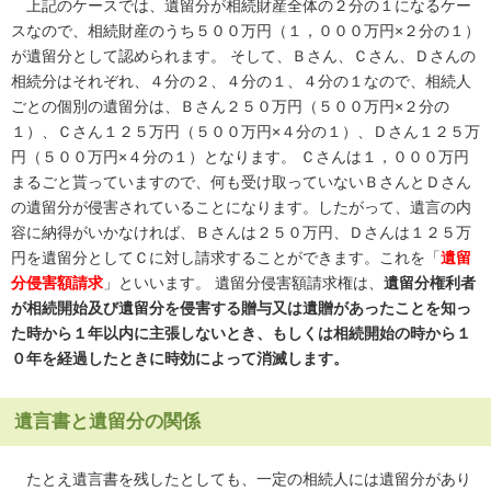
上記のケースでは、遺留分が相続財産全体の２分の１になるケー
スなので、相続財産のうち５００万円（１，０００万円×２分の１）
が遺留分として認められます。 そして、Ｂさん、Ｃさん、Ｄさんの
相続分はそれぞれ、４分の２、４分の１、４分の１なので、相続人
ごとの個別の遺留分は、Ｂさん２５０万円（５００万円×２分の
１）、Ｃさん１２５万円（５００万円×４分の１）、Ｄさん１２５万
円（５００万円×４分の１）となります。 Ｃさんは１，０００万円
まるごと貰っていますので、何も受け取っていないＢさんとＤさん
の遺留分が侵害されていることになります。したがって、遺言の内
容に納得がいかなければ、Ｂさんは２５０万円、Ｄさんは１２５万
円を遺留分としてＣに対し請求することができます。これを「
遺留
分侵害額請求
」といいます。 遺留分侵害額請求権は、
遺留分権利者
が相続開始及び遺留分を侵害する贈与又は遺贈があったことを知っ
た時から１年以内に主張しないとき、もしくは相続開始の時から１
０年を経過したときに時効によって消滅します。
遺言書と遺留分の関係
たとえ遺言書を残したとしても、一定の相続人には遺留分があり