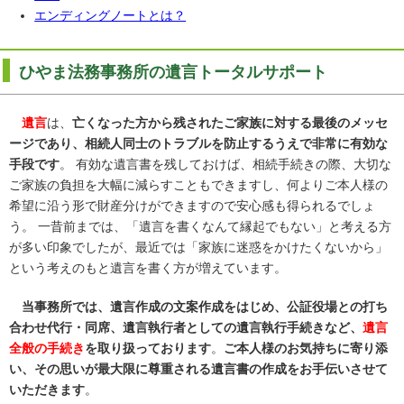
エンディングノートとは？
ひやま法務事務所の遺言トータルサポート
遺言
は、
亡くなった方から残されたご家族に対する最後のメッセ
ージであり、相続人同士のトラブルを防止するうえで非常に有効な
手段です
。 有効な遺言書を残しておけば、相続手続きの際、大切な
ご家族の負担を大幅に減らすこともできますし、何よりご本人様の
希望に沿う形で財産分けができますので安心感も得られるでしょ
う。 一昔前までは、「遺言を書くなんて縁起でもない」と考える方
が多い印象でしたが、最近では「家族に迷惑をかけたくないから」
という考えのもと遺言を書く方が増えています。
当事務所では、遺言作成の文案作成をはじめ、公証役場との打ち
合わせ代行・同席、遺言執行者としての遺言執行手続きなど、
遺言
全般の手続き
を取り扱っております
。
ご本人様のお気持ちに寄り添
い、その思いが最大限に尊重される遺言書の作成をお手伝いさせて
いただきます
。