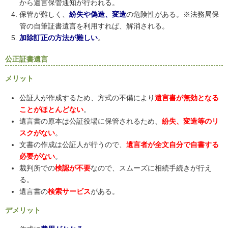
から遺言保管通知が行われる。
保管が難しく、
紛失や偽造、変造
の危険性がある。※法務局保
管の自筆証書遺言を利用すれば、解消される。
加除訂正の方法が難しい
。
公正証書遺言
メリット
公証人が作成するため、方式の不備により
遺言書が無効となる
ことがほとんどない
。
遺言書の原本は公証役場に保管されるため、
紛失、変造等のリ
スクがない
。
文書の作成は公証人が行うので、
遺言者が全文自分で自書する
必要がない
。
裁判所での
検認が不要
なので、スムーズに相続手続きが行え
る。
遺言書の
検索サービス
がある。
デメリット