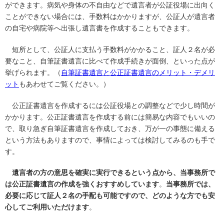
ができます。病気や身体の不自由などで遺言者が公証役場に出向く
ことができない場合には、手数料はかかりますが、公証人が遺言者
の自宅や病院等へ出張し遺言書を作成することもできます。
短所として、公証人に支払う手数料がかかること、証人２名が必
要なこと、自筆証書遺言に比べて作成手続きが面倒、といった点が
挙げられます。（
自筆証書遺言と公正証書遺言のメリット・デメリ
ット
もあわせてご覧ください。）
公正証書遺言を作成するには公証役場との調整などで少し時間が
かかります。公正証書遺言を作成する前には簡易な内容でもいいの
で、取り急ぎ自筆証書遺言を作成しておき、万が一の事態に備える
という方法もありますので、事情によっては検討してみるのも手で
す。
遺言者の方の意思を確実に実行できるという点から、当事務所で
は公正証書遺言の作成を強くおすすめしています
。
当事務所では、
必要に応じて証人２名の手配も可能ですので、どのような方でも安
心してご利用いただけます
。