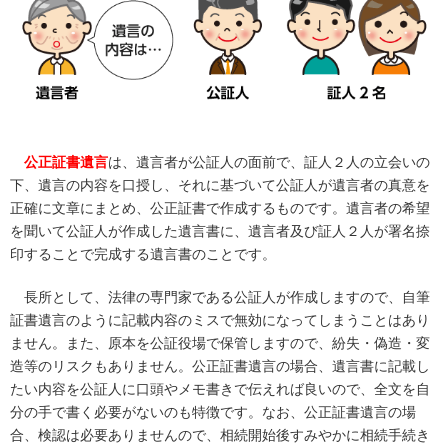
公正証書遺言
は、遺言者が公証人の面前で、証人２人の立会いの
下、遺言の内容を口授し、それに基づいて公証人が遺言者の真意を
正確に文章にまとめ、公正証書で作成するものです。遺言者の希望
を聞いて公証人が作成した遺言書に、遺言者及び証人２人が署名捺
印することで完成する遺言書のことです。
長所として、法律の専門家である公証人が作成しますので、自筆
証書遺言のように記載内容のミスで無効になってしまうことはあり
ません。また、原本を公証役場で保管しますので、紛失・偽造・変
造等のリスクもありません。公正証書遺言の場合、遺言書に記載し
たい内容を公証人に口頭やメモ書きで伝えれば良いので、全文を自
分の手で書く必要がないのも特徴です。なお、公正証書遺言の場
合、検認は必要ありませんので、相続開始後すみやかに相続手続き