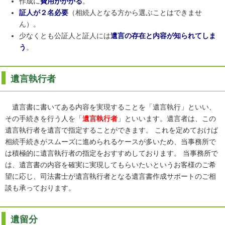
作成に
費用がかかる
。
証人が２名必要
（相続人となる方から選ぶことはできませ
ん）。
少なくとも公証人と証人には
遺言の存在と内容が知られてしま
う
。
遺言執行者
遺言書に書いてある内容を実現することを「遺言執行」といい、
その手続きを行う人を「
遺言執行者
」といいます。遺言者は、この
遺言執行者を遺言で指定することができます。 これを定めておけば
相続手続きがスムーズに進められるケースが多いため、当事務所で
は積極的に遺言執行者の指定をおすすめしております。 当事務所で
は、遺言書の内容を確実に実現してもらいたいというお客様のご希
望に応じ、司法書士が遺言執行者となる遺言書作成サポートのご相
談も承っております。
遺留分