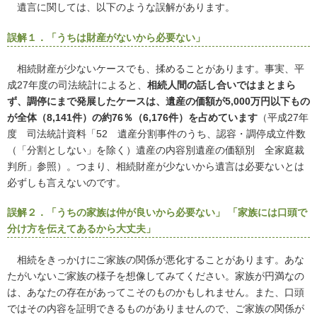
遺言に関しては、以下のような誤解があります。
誤解１．「うちは財産がないから必要ない」
相続財産が少ないケースでも、揉めることがあります。事実、平
成27年度の司法統計によると、
相続人間の話し合いではまとまら
ず、調停にまで発展したケースは、遺産の価額が5,000万円以下もの
が全体（8,141件）の約76％（6,176件）を占めています
（平成27年
度 司法統計資料「52 遺産分割事件のうち、認容・調停成立件数
（「分割としない」を除く）遺産の内容別遺産の価額別 全家庭裁
判所」参照）。つまり、相続財産が少ないから遺言は必要ないとは
必ずしも言えないのです。
誤解２．「うちの家族は仲が良いから必要ない」 「家族には口頭で
分け方を伝えてあるから大丈夫」
相続をきっかけにご家族の関係が悪化することがあります。あな
たがいないご家族の様子を想像してみてください。家族が円満なの
は、あなたの存在があってこそのものかもしれません。また、口頭
ではその内容を証明できるものがありませんので、ご家族の関係が