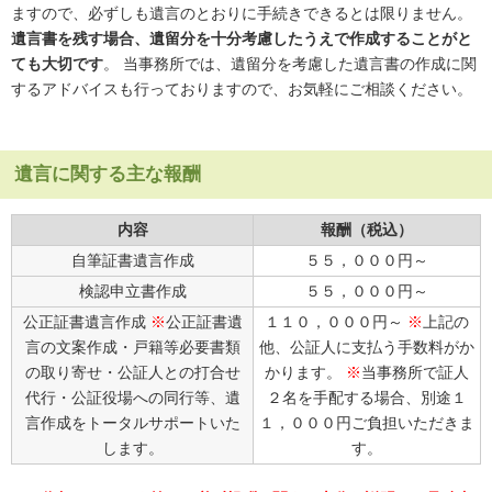
ますので、必ずしも遺言のとおりに手続きできるとは限りません。
遺言書を残す場合、遺留分を十分考慮したうえで作成することがと
ても大切です
。 当事務所では、遺留分を考慮した遺言書の作成に関
するアドバイスも行っておりますので、お気軽にご相談ください。
遺言に関する主な報酬
内容
報酬（税込）
自筆証書遺言作成
５５，０００円～
検認申立書作成
５５，０００円～
公正証書遺言作成
※
公正証書遺
１１０，０００円～
※
上記の
言の文案作成・戸籍等必要書類
他、公証人に支払う手数料がか
の取り寄せ・公証人との打合せ
かります。
※
当事務所で証人
代行・公証役場への同行等、遺
２名を手配する場合、別途１
言作成をトータルサポートいた
１，０００円ご負担いただきま
します。
す。