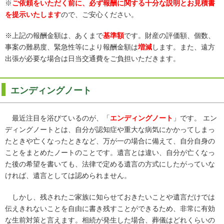
※
ご依頼をいただく前に、
必ず報酬に関する十分な説明とお見積書
を提示いたします
ので、ご安心ください。
※
上記の報酬金額は、あくまで
基準額
です。
財産
の評価額、個数、
事案の難易度、緊急性等により報酬金額は
増減
します。
また、遠方
出張が必要な場合は日当交通費をご負担いただきます。
エンディングノート
最近注目を浴びているのが、「
エンディングノート
」です。 エン
ディングノートとは、自分が認知症や重大な病気にかかってしまっ
たときや亡くなったときなど、万が一の場合に備えて、自分自身の
ことをまとめたノートのことです。遺言とは違い、自分が亡くなっ
た後の希望を書いても、法律で定める遺言の方式にしたがっていな
ければ、遺言としては認められません。
しかし、残されたご家族に知らせておきたいことや遺言だけでは
伝えきれないことを自由に書き残すことができるため、非常に有効
な生前対策と言えます。相続が発生した場合、葬儀はどれくらいの