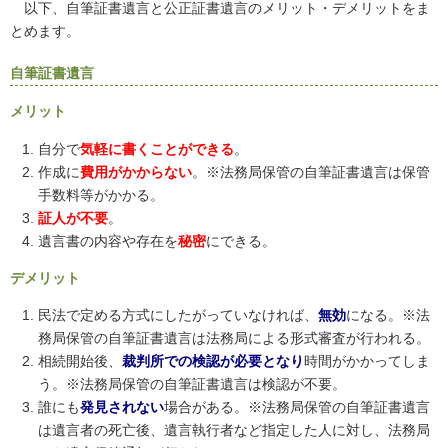
以下、自筆証書遺言と公正証書遺言のメリット・デメリットをま
とめます。
自筆証書遺言
メリット
自分で
気軽に書くことができる
。
作成に
費用がかからない
。※法務局保管の自筆証書遺言は保管
手数料等がかかる。
証人が不要
。
遺言書の内容や存在を
秘密
にできる。
デメリット
民法で定める方式にしたがっていなければ、
無効
になる。※法
務局保管の自筆証書遺言は法務局による形式審査が行われる。
相続開始後、
裁判所での検認が必要となり
時間がかかってしま
う。※法務局保管の自筆証書遺言は検認が不要。
誰にも
発見されない
場合がある。※法務局保管の自筆証書遺言
は遺言者の死亡後、遺言執行者など指定した人に対し、法務局