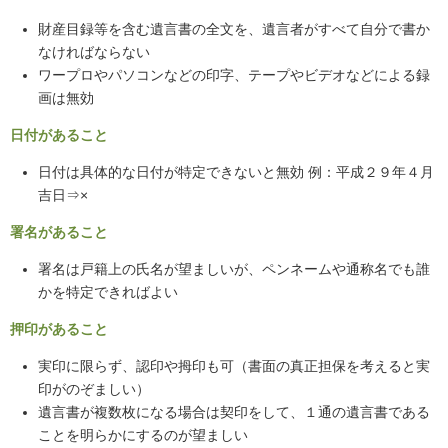
財産目録等を含む遺言書の全文を、遺言者がすべて自分で書か
なければならない
ワープロやパソコンなどの印字、テープやビデオなどによる録
画は無効
日付があること
日付は具体的な日付が特定できないと無効 例：平成２９年４月
吉日⇒×
署名があること
署名は戸籍上の氏名が望ましいが、ペンネームや通称名でも誰
かを特定できればよい
押印があること
実印に限らず、認印や拇印も可（書面の真正担保を考えると実
印がのぞましい）
遺言書が複数枚になる場合は契印をして、１通の遺言書である
ことを明らかにするのが望ましい