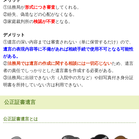
①法務局が
形式につき審査
してくれる。
②紛失、偽造などの心配がなくなる。
③家庭裁判所の
検認が不要
となる。
デメリット
①遺言の深い内容までは審査されない（単に保管するだけ）ので、
遺言の表現内容等に不備があれば相続手続で使用不可となる可能性
がある。
②
法務局では遺言の作成に関する相談には一切応じない
ため、遺言
者の責任でしっかりとした遺言書を作成する必要がある。
③法務局に出頭できない方（入院中の方など）や顔写真付き身分証
明書を所持していない方は利用できない。
公正証書遺言
公正証書遺言とは