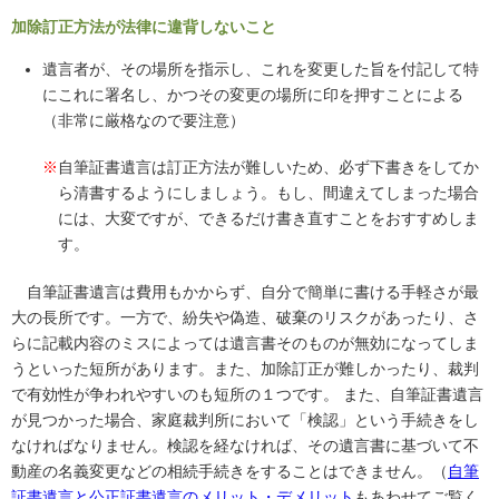
加除訂正方法が法律に違背しないこと
遺言者が、その場所を指示し、これを変更した旨を付記して特
にこれに署名し、かつその変更の場所に印を押すことによる
（非常に厳格なので要注意）
※
自筆証書遺言は訂正方法が難しいため、必ず下書きをしてか
ら清書するようにしましょう。もし、間違えてしまった場合
には、大変ですが、できるだけ書き直すことをおすすめしま
す。
自筆証書遺言は費用もかからず、自分で簡単に書ける手軽さが最
大の長所です。一方で、紛失や偽造、破棄のリスクがあったり、さ
らに記載内容のミスによっては遺言書そのものが無効になってしま
うといった短所があります。また、加除訂正が難しかったり、裁判
で有効性が争われやすいのも短所の１つです。 また、自筆証書遺言
が見つかった場合、家庭裁判所において「検認」という手続きをし
なければなりません。検認を経なければ、その遺言書に基づいて不
動産の名義変更などの相続手続きをすることはできません。（
自筆
証書遺言と公正証書遺言のメリット・デメリット
もあわせてご覧く