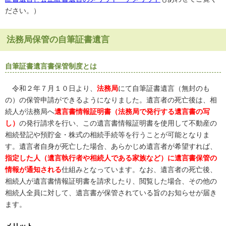
ださい。）
法務局保管の自筆証書遺言
自筆証書遺言書保管制度とは
令和２年７月１０日より、
法務局
にて自筆証書遺言（無封のも
の）の保管申請ができるようになりました。遺言者の死亡後は、相
続人が法務局へ
遺言書情報証明書（法務局で発行する遺言書の写
し）
の発行請求を行い、この遺言書情報証明書を使用して不動産の
相続登記や預貯金・株式の相続手続等を行うことが可能となりま
す。遺言者自身が死亡した場合、あらかじめ遺言者が希望すれば、
指定した人（遺言執行者や相続人である家族など）に遺言書保管の
情報が通知される
仕組みとなっています。なお、遺言者の死亡後、
相続人が遺言書情報証明書を請求したり、閲覧した場合、その他の
相続人全員に対して、遺言書が保管されている旨のお知らせが届き
ます。
メリット