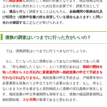
その
保証債務
も原則として相続の対象となります。保証債務は性質
上その存在に気付きにくいため注意が必要です。調査方法として
は、
遺品
を隈なく調査することはもちろん、
金融機関や勤務会社及
び税理士（税務申告書の控を保管している場合もあります）に問い
合わせ確認すること
などが挙げられます。
債務の調査はいつまでに行った方がいいの？
では、債務調査はいつまでに行うべきなのでしょうか。
もし、亡くなった人に債務があってあなたが相続人であった場
合、「何も相続したくない！」という意思があれば、
相続の開始を
知った時から３か月以内に家庭裁判所へ相続放棄の申立て手続きを
行わなければなりません。
相続放棄の申立手続きは、戸籍謄本等の
必要書類を収集のうえ申立てを行う必要があります。もし、何もし
ないまま３か月を過ぎると原則相続人に債務の支払義務が発生しま
す。相続放棄の申立準備期間も加味すると、債務の確認調査期間は
相続開始後、
２か月間
が最適であると思われます。