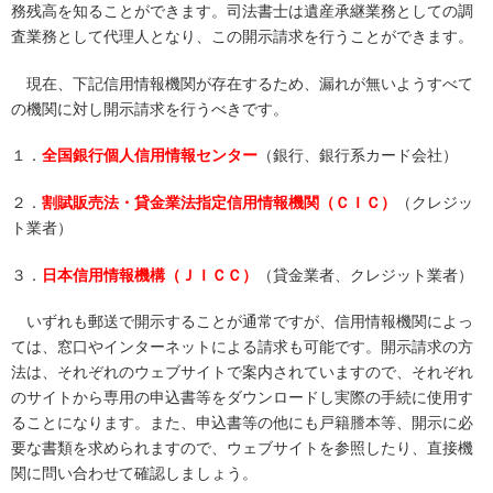
務残高を知ることができます。司法書士は遺産承継業務としての調
査業務として代理人となり、この開示請求を行うことができます。
現在、下記信用情報機関が存在するため、漏れが無いようすべて
の機関に対し開示請求を行うべきです。
１．
全国銀行個人信用情報センター
（銀行、銀行系カード会社）
２．
割賦販売法・貸金業法指定信用情報機関（ＣＩＣ）
（クレジッ
ト業者）
３．
日本信用情報機構（ＪＩＣＣ）
（貸金業者、クレジット業者）
いずれも郵送で開示することが通常ですが、信用情報機関によっ
ては、窓口やインターネットによる請求も可能です。開示請求の方
法は、それぞれのウェブサイトで案内されていますので、それぞれ
のサイトから専用の申込書等をダウンロードし実際の手続に使用す
ることになります。また、申込書等の他にも戸籍謄本等、開示に必
要な書類を求められますので、ウェブサイトを参照したり、直接機
関に問い合わせて確認しましょう。