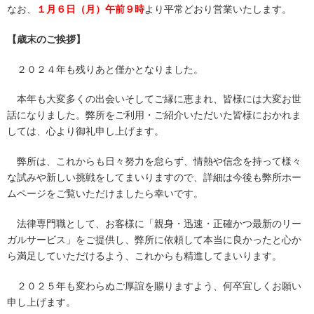
なお、
１月６日（月）午前９時
より平常どおり営業いたします。
【歳末のご挨拶】
２０２４年も残りあと僅かとなりました。
本年も大変多くの出会いそしてご縁に恵まれ、皆様には大変お世
話になりました。弊所をご利用・ご紹介いただいた皆様におかれま
しては、心より御礼申し上げます。
弊所は、これからも日々努力を怠らず、情熱や信念を持って様々
な試みや新しい挑戦をしてまいりますので、詳細は今後も弊所ホー
ムページをご覧いただけましたら幸いです。
法律専門職として、お客様に「親身・迅速・正確かつ最新のリー
ガルサービス」をご提供し、弊所に依頼して本当に良かったと心か
ら満足していただけるよう、これからも精進してまいります。
２０２５年も変わらぬご厚誼を賜りますよう、何卒宜しくお願い
申し上げます。