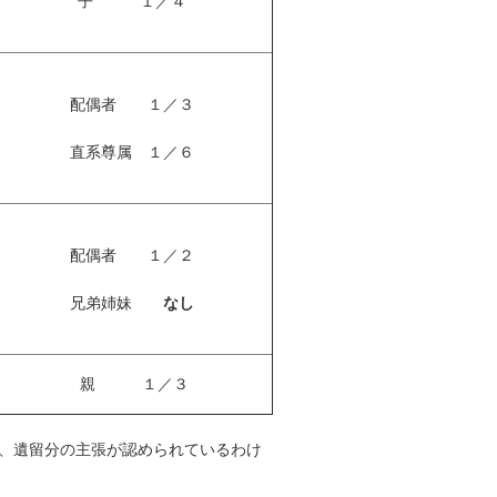
子 １／４
配偶者 １／３
直系尊属 １／６
配偶者 １／２
兄弟姉妹
なし
親 １／３
、遺留分の主張が認められているわけ