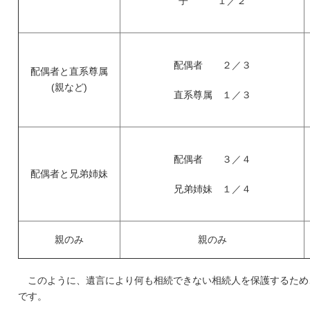
子 １／２
配偶者 ２／３
配偶者と直系尊属
(親など)
直系尊属 １／３
配偶者 ３／４
配偶者と兄弟姉妹
兄弟姉妹 １／４
親のみ
親のみ
このように、遺言により何も相続できない相続人を保護するため
です。