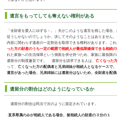
遺言をもってしても奪えない権利がある
「全財産を愛人にゆずる－。」夫がこのような遺言を残した場合、
従うしかないのでしょうか。決してそのようなことはありません。
内容に関わらず遺産の一定割合を取得できる権利があります。これ
った方の財産のうち一定の範囲で相続人が最低限確保できる相続の
れた家族への生活保障という側面を併せ持つため、家族に最低限の
遺留分の制度趣旨です。
遺留分を請求できる人は、
亡くなった
って、
亡くなった方の配偶者と兄弟姉妹が相続人となるケースで、
遺言があった場合、兄弟姉妹には遺留分はないため、全財産を配偶
遺留分の割合はどのようになっているか
遺留分の割合は民法で次のように規定されています。
·
直系尊属のみが相続人である場合、被相続人の財産の３分の１